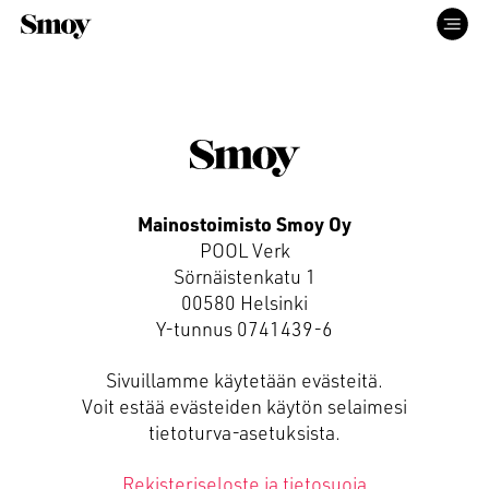
ETUSIVU
PALVELUT
Mainostoimisto Smoy Oy
POOL Verk
TYÖT
Sörnäistenkatu 1
00580 Helsinki
Y-tunnus 0741439-6
ME
Sivuillamme käytetään evästeitä.
Voit estää evästeiden käytön selaimesi
YHTEYS
tietoturva-asetuksista.
Rekisteriseloste ja tietosuoja