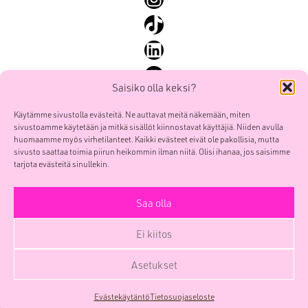
SEO ja SEM
TikTok
Sisällöntuotanto ja some
LinkedIn
Yhteiskunnallinen markkinointi
YouTube
Saisiko olla keksi?
Käytämme sivustolla evästeitä. Ne auttavat meitä näkemään, miten
sivustoamme käytetään ja mitkä sisällöt kiinnostavat käyttäjiä. Niiden avulla
Mainostoimisto Smoy Oy
Etusivu
huomaamme myös virhetilanteet. Kaikki evästeet eivät ole pakollisia, mutta
POOL Verk
sivusto saattaa toimia piirun heikommin ilman niitä. Olisi ihanaa, jos saisimme
Palvelut
Sörnäistenkatu 1
tarjota evästeitä sinullekin.
Työt
00580 HELSINKI
Me
Saa olla
etunimi.sukunimi(at)smoy.com
Yhteys
Y-tunnus 0741439-6
Ei kiitos
Yritys
Facebook
Instagram
TikTok
LinkedIn
YouTube
Blogi
Asetukset
SmoyTalk
Evästekäytäntö
Tietosuojaseloste