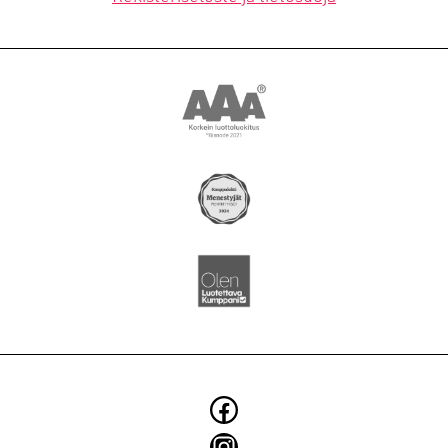
YRITYS
BLOGI
SMOYTALK
Asiakkuusmarkkinointi
Brändi ja identiteetti
Digitaaliset ratkaisut
Elintarvikkeiden markkinointi
Käännökset
Konseptit ja kampanjat
Facebook
Kuvaukset
Instagram