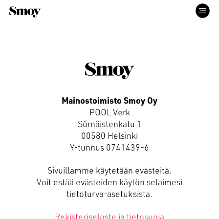
ETUSIVU
PALVELUT
Mainostoimisto Smoy Oy
POOL Verk
TYÖT
Sörnäistenkatu 1
00580 Helsinki
Y-tunnus 0741439-6
ME
Sivuillamme käytetään evästeitä.
Voit estää evästeiden käytön selaimesi
YHTEYS
tietoturva-asetuksista.
Rekisteriseloste ja tietosuoja