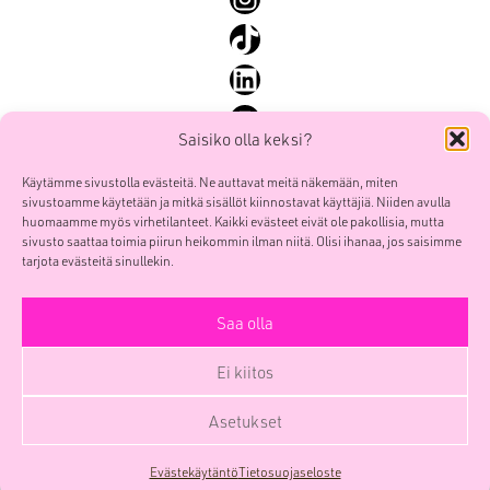
SEO ja SEM
TikTok
Sisällöntuotanto ja some
LinkedIn
Yhteiskunnallinen markkinointi
YouTube
Saisiko olla keksi?
Käytämme sivustolla evästeitä. Ne auttavat meitä näkemään, miten
sivustoamme käytetään ja mitkä sisällöt kiinnostavat käyttäjiä. Niiden avulla
Mainostoimisto Smoy Oy
Etusivu
huomaamme myös virhetilanteet. Kaikki evästeet eivät ole pakollisia, mutta
POOL Verk
sivusto saattaa toimia piirun heikommin ilman niitä. Olisi ihanaa, jos saisimme
Palvelut
Sörnäistenkatu 1
tarjota evästeitä sinullekin.
Työt
00580 HELSINKI
Me
Saa olla
etunimi.sukunimi(at)smoy.com
Yhteys
Y-tunnus 0741439-6
Ei kiitos
Yritys
Facebook
Instagram
TikTok
LinkedIn
YouTube
Blogi
Asetukset
SmoyTalk
Evästekäytäntö
Tietosuojaseloste