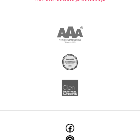
YRITYS
BLOGI
SMOYTALK
Asiakkuusmarkkinointi
Brändi ja identiteetti
Digitaaliset ratkaisut
Elintarvikkeiden markkinointi
Käännökset
Konseptit ja kampanjat
Facebook
Kuvaukset
Instagram