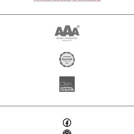
YRITYS
BLOGI
SMOYTALK
Asiakkuusmarkkinointi
Brändi ja identiteetti
Digitaaliset ratkaisut
Elintarvikkeiden markkinointi
Käännökset
Konseptit ja kampanjat
Facebook
Kuvaukset
Instagram