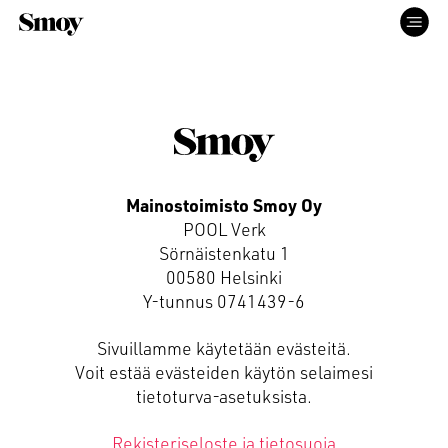
ETUSIVU
PALVELUT
Mainostoimisto Smoy Oy
POOL Verk
TYÖT
Sörnäistenkatu 1
00580 Helsinki
Y-tunnus 0741439-6
ME
Sivuillamme käytetään evästeitä.
Voit estää evästeiden käytön selaimesi
YHTEYS
tietoturva-asetuksista.
Rekisteriseloste ja tietosuoja