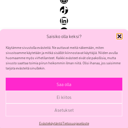
SEO ja SEM
TikTok
Sisällöntuotanto ja some
LinkedIn
Yhteiskunnallinen markkinointi
YouTube
Saisiko olla keksi?
Käytämme sivustolla evästeitä. Ne auttavat meitä näkemään, miten
sivustoamme käytetään ja mitkä sisällöt kiinnostavat käyttäjiä. Niiden avulla
Mainostoimisto Smoy Oy
Etusivu
huomaamme myös virhetilanteet. Kaikki evästeet eivät ole pakollisia, mutta
POOL Verk
sivusto saattaa toimia piirun heikommin ilman niitä. Olisi ihanaa, jos saisimme
Palvelut
Sörnäistenkatu 1
tarjota evästeitä sinullekin.
Työt
00580 HELSINKI
Me
Saa olla
etunimi.sukunimi(at)smoy.com
Yhteys
Y-tunnus 0741439-6
Ei kiitos
Yritys
Facebook
Instagram
TikTok
LinkedIn
YouTube
Blogi
Asetukset
SmoyTalk
Evästekäytäntö
Tietosuojaseloste