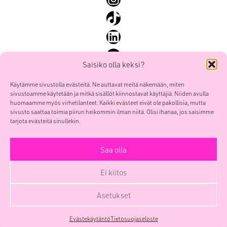
SEO ja SEM
TikTok
Sisällöntuotanto ja some
LinkedIn
Yhteiskunnallinen markkinointi
YouTube
Saisiko olla keksi?
Käytämme sivustolla evästeitä. Ne auttavat meitä näkemään, miten
sivustoamme käytetään ja mitkä sisällöt kiinnostavat käyttäjiä. Niiden avulla
Mainostoimisto Smoy Oy
Etusivu
huomaamme myös virhetilanteet. Kaikki evästeet eivät ole pakollisia, mutta
POOL Verk
sivusto saattaa toimia piirun heikommin ilman niitä. Olisi ihanaa, jos saisimme
Palvelut
Sörnäistenkatu 1
tarjota evästeitä sinullekin.
Työt
00580 HELSINKI
Me
Saa olla
etunimi.sukunimi(at)smoy.com
Yhteys
Y-tunnus 0741439-6
Ei kiitos
Yritys
Facebook
Instagram
TikTok
LinkedIn
YouTube
Blogi
Asetukset
SmoyTalk
Evästekäytäntö
Tietosuojaseloste