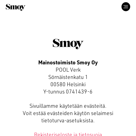
ETUSIVU
PALVELUT
Mainostoimisto Smoy Oy
POOL Verk
TYÖT
Sörnäistenkatu 1
00580 Helsinki
Y-tunnus 0741439-6
ME
Sivuillamme käytetään evästeitä.
Voit estää evästeiden käytön selaimesi
YHTEYS
tietoturva-asetuksista.
Rekisteriseloste ja tietosuoja