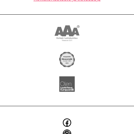
YRITYS
BLOGI
SMOYTALK
Asiakkuusmarkkinointi
Brändi ja identiteetti
Digitaaliset ratkaisut
Elintarvikkeiden markkinointi
Käännökset
Konseptit ja kampanjat
Facebook
Kuvaukset
Instagram