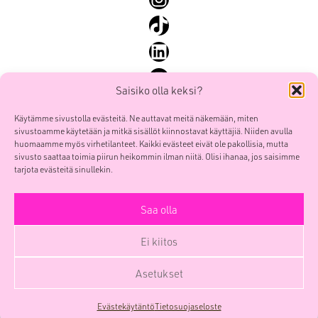
SEO ja SEM
TikTok
Sisällöntuotanto ja some
LinkedIn
Yhteiskunnallinen markkinointi
YouTube
Saisiko olla keksi?
Käytämme sivustolla evästeitä. Ne auttavat meitä näkemään, miten
sivustoamme käytetään ja mitkä sisällöt kiinnostavat käyttäjiä. Niiden avulla
Mainostoimisto Smoy Oy
Etusivu
huomaamme myös virhetilanteet. Kaikki evästeet eivät ole pakollisia, mutta
POOL Verk
sivusto saattaa toimia piirun heikommin ilman niitä. Olisi ihanaa, jos saisimme
Palvelut
Sörnäistenkatu 1
tarjota evästeitä sinullekin.
Työt
00580 HELSINKI
Me
Saa olla
etunimi.sukunimi(at)smoy.com
Yhteys
Y-tunnus 0741439-6
Ei kiitos
Yritys
Facebook
Instagram
TikTok
LinkedIn
YouTube
Blogi
Asetukset
SmoyTalk
Evästekäytäntö
Tietosuojaseloste