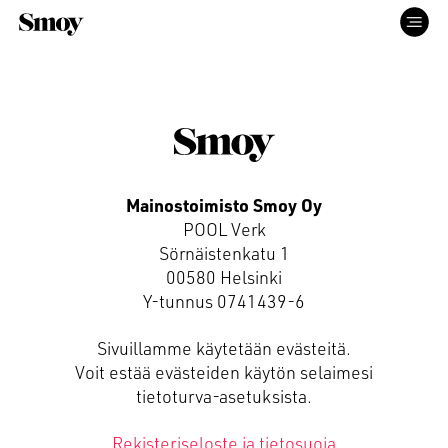
ETUSIVU
PALVELUT
Mainostoimisto Smoy Oy
POOL Verk
TYÖT
Sörnäistenkatu 1
00580 Helsinki
Y-tunnus 0741439-6
ME
Sivuillamme käytetään evästeitä.
Voit estää evästeiden käytön selaimesi
YHTEYS
tietoturva-asetuksista.
Rekisteriseloste ja tietosuoja