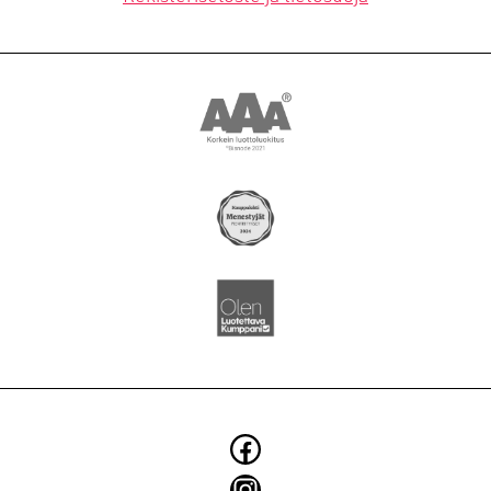
YRITYS
BLOGI
SMOYTALK
Asiakkuusmarkkinointi
Brändi ja identiteetti
Digitaaliset ratkaisut
Elintarvikkeiden markkinointi
Käännökset
Konseptit ja kampanjat
Facebook
Kuvaukset
Instagram