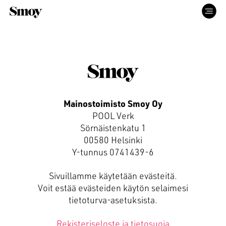
ETUSIVU
PALVELUT
Mainostoimisto Smoy Oy
POOL Verk
TYÖT
Sörnäistenkatu 1
00580 Helsinki
Y-tunnus 0741439-6
ME
Sivuillamme käytetään evästeitä.
Voit estää evästeiden käytön selaimesi
YHTEYS
tietoturva-asetuksista.
Rekisteriseloste ja tietosuoja