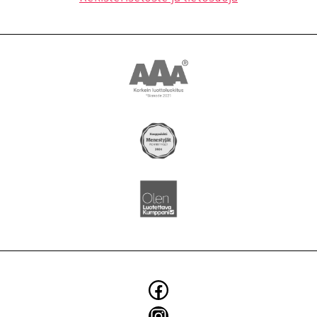
YRITYS
BLOGI
SMOYTALK
Asiakkuusmarkkinointi
Brändi ja identiteetti
Digitaaliset ratkaisut
Elintarvikkeiden markkinointi
Käännökset
Konseptit ja kampanjat
Facebook
Kuvaukset
Instagram