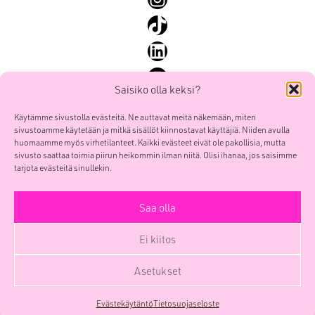
SEO ja SEM
TikTok
Sisällöntuotanto ja some
LinkedIn
Yhteiskunnallinen markkinointi
YouTube
Saisiko olla keksi?
Käytämme sivustolla evästeitä. Ne auttavat meitä näkemään, miten
sivustoamme käytetään ja mitkä sisällöt kiinnostavat käyttäjiä. Niiden avulla
Mainostoimisto Smoy Oy
Etusivu
huomaamme myös virhetilanteet. Kaikki evästeet eivät ole pakollisia, mutta
POOL Verk
sivusto saattaa toimia piirun heikommin ilman niitä. Olisi ihanaa, jos saisimme
Palvelut
Sörnäistenkatu 1
tarjota evästeitä sinullekin.
Työt
00580 HELSINKI
Me
Saa olla
etunimi.sukunimi(at)smoy.com
Yhteys
Y-tunnus 0741439-6
Ei kiitos
Yritys
Facebook
Instagram
TikTok
LinkedIn
YouTube
Blogi
Asetukset
SmoyTalk
Evästekäytäntö
Tietosuojaseloste