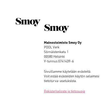
ETUSIVU
PALVELU
Mainostoimisto Smoy Oy
POOL Verk
Sörnäistenkatu 1
00580 Helsinki
TYÖT
Y-tunnus 0741439-6
Sivuillamme käytetään evästeitä.
Voit estää evästeiden käytön selaimesi
ME
tietoturva-asetuksista.
Rekisteriseloste ja tietosuoja