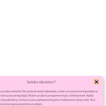
Saisiko olla keksi?
ustolla evästeitä. Ne auttavat meitä näkemään, miten sivustoamme käytetään ja
t kiinnostavat käyttäjiä. Niiden avulla huomaamme myös virhetilanteet. Kaikki
t ole pakollisia, mutta sivusto saattaa toimia piirun heikommin ilman niitä. Olisi
aisimme tarjota evästeitä sinullekin.