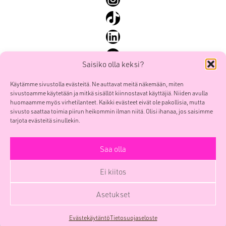
SEO ja SEM
TikTok
Sisällöntuotanto ja some
LinkedIn
Yhteiskunnallinen markkinointi
YouTube
Saisiko olla keksi?
Käytämme sivustolla evästeitä. Ne auttavat meitä näkemään, miten
sivustoamme käytetään ja mitkä sisällöt kiinnostavat käyttäjiä. Niiden avulla
Mainostoimisto Smoy Oy
Etusivu
huomaamme myös virhetilanteet. Kaikki evästeet eivät ole pakollisia, mutta
POOL Verk
sivusto saattaa toimia piirun heikommin ilman niitä. Olisi ihanaa, jos saisimme
Palvelut
Sörnäistenkatu 1
tarjota evästeitä sinullekin.
Työt
00580 HELSINKI
Me
Saa olla
etunimi.sukunimi(at)smoy.com
Yhteys
Y-tunnus 0741439-6
Ei kiitos
Yritys
Facebook
Instagram
TikTok
LinkedIn
YouTube
Blogi
Asetukset
SmoyTalk
Evästekäytäntö
Tietosuojaseloste