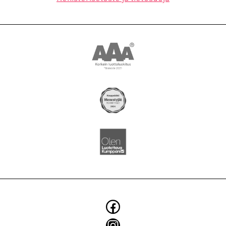
YRITYS
BLOGI
SMOYTALK
Asiakkuusmarkkinointi
Brändi ja identiteetti
Digitaaliset ratkaisut
Elintarvikkeiden markkinointi
Käännökset
Konseptit ja kampanjat
Facebook
Kuvaukset
Instagram