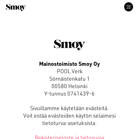
ETUSIVU
PALVELUT
Mainostoimisto Smoy Oy
POOL Verk
TYÖT
Sörnäistenkatu 1
00580 Helsinki
Y-tunnus 0741439-6
ME
Sivuillamme käytetään evästeitä.
Voit estää evästeiden käytön selaimesi
YHTEYS
tietoturva-asetuksista.
Rekisteriseloste ja tietosuoja