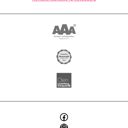
YRITYS
BLOGI
SMOYTALK
Asiakkuusmarkkinointi
Brändi ja identiteetti
Digitaaliset ratkaisut
Elintarvikkeiden markkinointi
Käännökset
Konseptit ja kampanjat
Facebook
Kuvaukset
Instagram