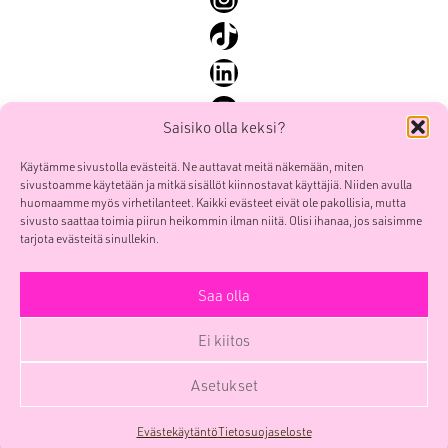
SEO ja SEM
TikTok
Sisällöntuotanto ja some
LinkedIn
Yhteiskunnallinen markkinointi
YouTube
Saisiko olla keksi?
Käytämme sivustolla evästeitä. Ne auttavat meitä näkemään, miten
sivustoamme käytetään ja mitkä sisällöt kiinnostavat käyttäjiä. Niiden avulla
Mainostoimisto Smoy Oy
Etusivu
huomaamme myös virhetilanteet. Kaikki evästeet eivät ole pakollisia, mutta
POOL Verk
sivusto saattaa toimia piirun heikommin ilman niitä. Olisi ihanaa, jos saisimme
Palvelut
Sörnäistenkatu 1
tarjota evästeitä sinullekin.
Työt
00580 HELSINKI
Me
Saa olla
etunimi.sukunimi(at)smoy.com
Yhteys
Y-tunnus 0741439-6
Ei kiitos
Yritys
Facebook
Instagram
TikTok
LinkedIn
YouTube
Blogi
Asetukset
SmoyTalk
Evästekäytäntö
Tietosuojaseloste