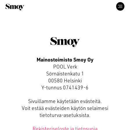
ETUSIVU
PALVELUT
Mainostoimisto Smoy Oy
POOL Verk
TYÖT
Sörnäistenkatu 1
00580 Helsinki
Y-tunnus 0741439-6
ME
Sivuillamme käytetään evästeitä.
Voit estää evästeiden käytön selaimesi
YHTEYS
tietoturva-asetuksista.
Rekisteriseloste ja tietosuoja