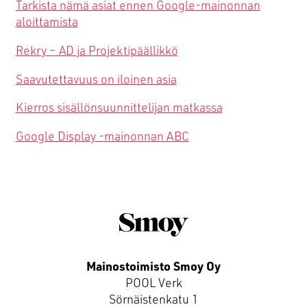
Tarkista nämä asiat ennen Google-mainonnan
aloittamista
Rekry – AD ja Projektipäällikkö
Saavutettavuus on iloinen asia
Kierros sisällönsuunnittelijan matkassa
Google Display -mainonnan ABC
Mainostoimisto Smoy Oy
POOL Verk
Sörnäistenkatu 1