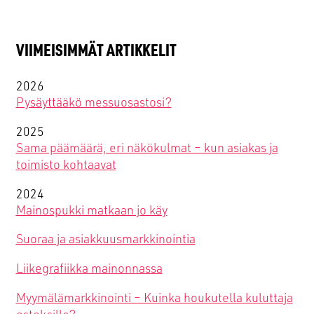
Sörnäistenkatu 1
00580 HELSINKI
VIIMEISIMMÄT ARTIKKELIT
etunimi.sukunimi(at)smoy.com
Y-tunnus 0741439-6
2026
Pysäyttääkö messuosastosi?
Facebook
Instagram
TikTok
LinkedIn
YouTube
2025
Sama päämäärä, eri näkökulmat – kun asiakas ja
toimisto kohtaavat
2024
Mainospukki matkaan jo käy
Suoraa ja asiakkuusmarkkinointia
Liikegrafiikka mainonnassa
Myymälämarkkinointi – Kuinka houkutella kuluttaja
ostoksille?