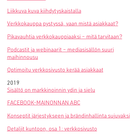
Liikkuva kuva kiihdytyskaistalla
Verkkokauppa pystyssä, vaan mistä asiakkaat?
Pikavauhtia verkkokauppiaaksi – mitä tarvitaan?
Podcastit ja webinaarit – mediasisällön suuri
maihinnousu
Optimoitu verkkosivusto kerää asiakkaat
2019
Sisältö on markkinoinnin ydin ja sielu
FACEBOOK-MAINONNAN ABC
Konseptit järjestykseen ja brändinhallinta sujuvaksi
Detaljit kuntoon, osa 1: verkkosivusto