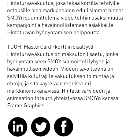
Hintaturvavakuutus, joka takaa kortilla tehdyille
Asiakkuusmarkkinointi
ostoksille aina markkinoiden edullisimmat hinnat.
Brändi ja identiteetti
SMOYn suunnittelema video tehtiin osaksi muuta
kampanjointia havainnollistamaan asiakkaille
Digitaaliset ratkaisut
Hintaturvan hyödyntämisen helppoutta.
Elintarvikkeiden markkinointi
Käännökset
TUOHI MasterCard -korttiin sisältyvä
Hintaturvavakuutus on maksuton lisäetu, jonka
Konseptit ja kampanjat
hyödyntämiseen SMOY suunnitteli lyhyen ja
Kuvaukset
havainnollisen videon. Videon tavoitteena on
selvittää kuluttajille vakuutuksen toimintaa ja
SEO ja SEM
ehtoja, ja sitä käytetään monissa eri
Sisällöntuotanto ja some
markkinointikanavissa. Hintaturva-videon ja
Yhteiskunnallinen markkinointi
animaation toteutti yhteistyössä SMOYn kanssa
Frame Graphics.
Mainostoimisto Smoy Oy
POOL Verk