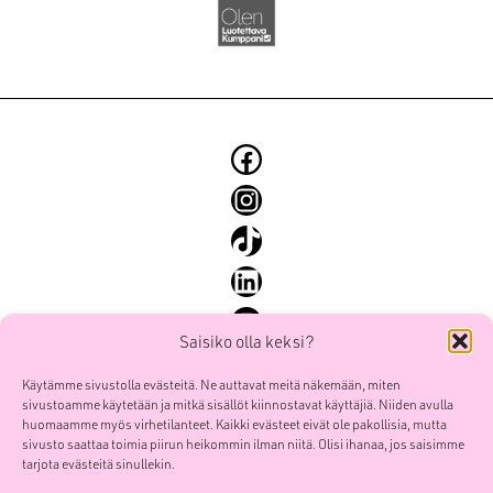
Facebook
Instagram
TikTok
LinkedIn
YouTube
Saisiko olla keksi?
Käytämme sivustolla evästeitä. Ne auttavat meitä näkemään, miten
sivustoamme käytetään ja mitkä sisällöt kiinnostavat käyttäjiä. Niiden avulla
Etusivu
huomaamme myös virhetilanteet. Kaikki evästeet eivät ole pakollisia, mutta
sivusto saattaa toimia piirun heikommin ilman niitä. Olisi ihanaa, jos saisimme
Palvelut
tarjota evästeitä sinullekin.
Työt