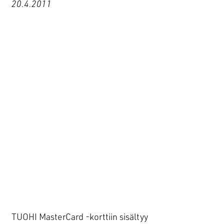
20.4.2011
TYÖT
ME
YHTEYS
YRITYS
BLOGI
SMOYTALK
TUOHI MasterCard -korttiin sisältyy