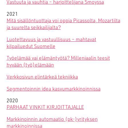
Vastuuta ja vauhtia – harjoittelijana Smoyssa
2021
Mitä sisällöntuottaja voi oppia Picassolta, Mozartilta
ja suurelta seikkailijalta?
Luotettavuus ja vastuullisuus – mahtavat
kilpailuedut Suomelle
Työelämää vai elämäntyötä? Milleniaalin teesit
hyvään (työ)elämään
Verkkosivun elintärkeä tekniikka
Segmentoinnin idea kasvumarkkinoinnissa
2020
PARHAAT VINKIT KIRJOITTAJALLE
Markkinoinnin automaatio (pk-)yrityksen
markkinoinnissa