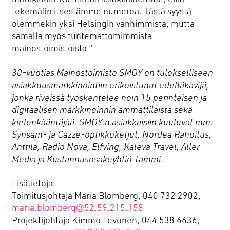
Mainostoimisto Smoy Oy
tekemään itsestämme numeroa. Tästä syystä
POOL Verk
olemmekin yksi Helsingin vanhimmista, mutta
Sörnäistenkatu 1
samalla myös tuntemattomimmista
00580 HELSINKI
mainostoimistoista.”
etunimi.sukunimi(at)smoy.com
30-vuotias Mainostoimisto SMOY on tulokselliseen
Y-tunnus 0741439-6
asiakkuusmarkkinointiin erikoistunut edelläkävijä,
Facebook
Instagram
TikTok
LinkedIn
YouTube
jonka riveissä työskentelee noin 15 perinteisen ja
digitaalisen markkinoinnin ammattilaista sekä
kielenkääntäjää. SMOY:n asiakkaisiin kuuluvat mm.
Synsam- ja Cazze-optikkoketjut, Nordea Rahoitus,
Anttila, Radio Nova, Elfving, Kaleva Travel, Aller
Media ja Kustannusosakeyhtiö Tammi.
Lisätietoja:
Toimitusjohtaja Maria Blomberg, 040 732 2902,
maria.blomberg@52.59.215.158
Projektijohtaja Kimmo Levonen, 044 538 6636,