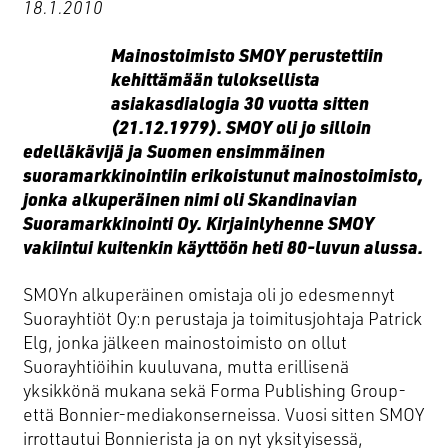
18.1.2010
TYÖT
Mainostoimisto SMOY perustettiin
kehittämään tuloksellista
asiakasdialogia 30 vuotta sitten
ME
(21.12.1979). SMOY oli jo silloin
edelläkävijä ja Suomen ensimmäinen
suoramarkkinointiin erikoistunut mainostoimisto,
YHTEYS
jonka alkuperäinen nimi oli Skandinavian
Suoramarkkinointi Oy. Kirjainlyhenne SMOY
vakiintui kuitenkin käyttöön heti 80-luvun alussa.
YRITYS
SMOYn alkuperäinen omistaja oli jo edesmennyt
Suorayhtiöt Oy:n perustaja ja toimitusjohtaja Patrick
BLOGI
Elg, jonka jälkeen mainostoimisto on ollut
Suorayhtiöihin kuuluvana, mutta erillisenä
yksikkönä mukana sekä Forma Publishing Group-
SMOYTALK
että Bonnier-mediakonserneissa. Vuosi sitten SMOY
irrottautui Bonnierista ja on nyt yksityisessä,