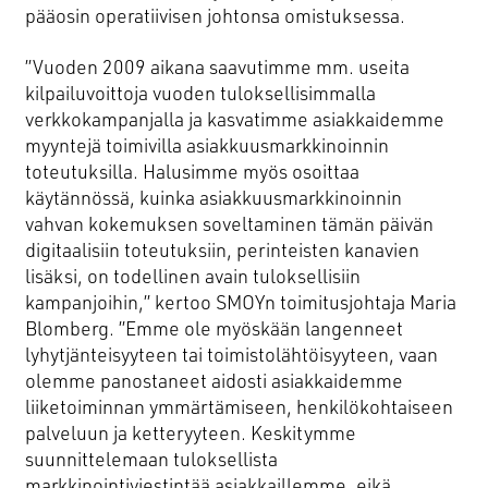
pääosin operatiivisen johtonsa omistuksessa.
Asiakkuusmarkkinointi
”Vuoden 2009 aikana saavutimme mm. useita
Brändi ja identiteetti
kilpailuvoittoja vuoden tuloksellisimmalla
verkkokampanjalla ja kasvatimme asiakkaidemme
Digitaaliset ratkaisut
myyntejä toimivilla asiakkuusmarkkinoinnin
Elintarvikkeiden markkinointi
toteutuksilla. Halusimme myös osoittaa
käytännössä, kuinka asiakkuusmarkkinoinnin
Käännökset
vahvan kokemuksen soveltaminen tämän päivän
Konseptit ja kampanjat
digitaalisiin toteutuksiin, perinteisten kanavien
Kuvaukset
lisäksi, on todellinen avain tuloksellisiin
kampanjoihin,” kertoo SMOYn toimitusjohtaja Maria
SEO ja SEM
Blomberg. ”Emme ole myöskään langenneet
Sisällöntuotanto ja some
lyhytjänteisyyteen tai toimistolähtöisyyteen, vaan
olemme panostaneet aidosti asiakkaidemme
Yhteiskunnallinen markkinointi
liiketoiminnan ymmärtämiseen, henkilökohtaiseen
palveluun ja ketteryyteen. Keskitymme
suunnittelemaan tuloksellista
markkinointiviestintää asiakkaillemme, eikä