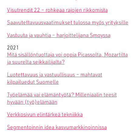
Visutrendit 22 – rohkeaa rajojen rikkomista
Saavutettavuusvaatimukset tulossa myös yrityksille
Vastuuta ja vauhtia – harjoittelijana Smoyssa
2021
Mitä sisällöntuottaja voi oppia Picassolta, Mozartilta
ja suurelta seikkailijalta?
Luotettavuus ja vastuullisuus – mahtavat
kilpailuedut Suomelle
Työelämää vai elämäntyötä? Milleniaalin teesit
hyvään (työ)elämään
Verkkosivun elintärkeä tekniikka
Segmentoinnin idea kasvumarkkinoinnissa