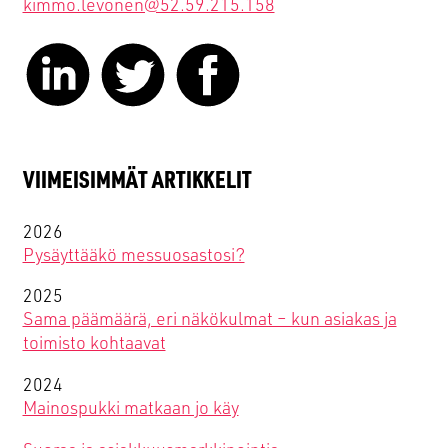
kimmo.levonen@52.59.215.158
VIIMEISIMMÄT ARTIKKELIT
2026
Pysäyttääkö messuosastosi?
2025
Sama päämäärä, eri näkökulmat – kun asiakas ja
toimisto kohtaavat
2024
Mainospukki matkaan jo käy