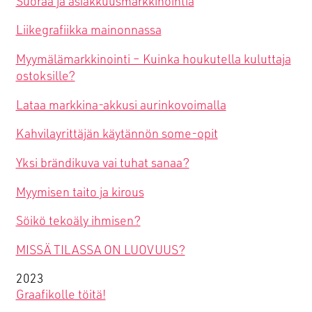
Suoraa ja asiakkuusmarkkinointia
Liikegrafiikka mainonnassa
Myymälämarkkinointi – Kuinka houkutella kuluttaja
ostoksille?
Lataa markkina-akkusi aurinkovoimalla
Kahvilayrittäjän käytännön some-opit
Yksi brändikuva vai tuhat sanaa?
Myymisen taito ja kirous
Söikö tekoäly ihmisen?
MISSÄ TILASSA ON LUOVUUS?
2023
Graafikolle töitä!